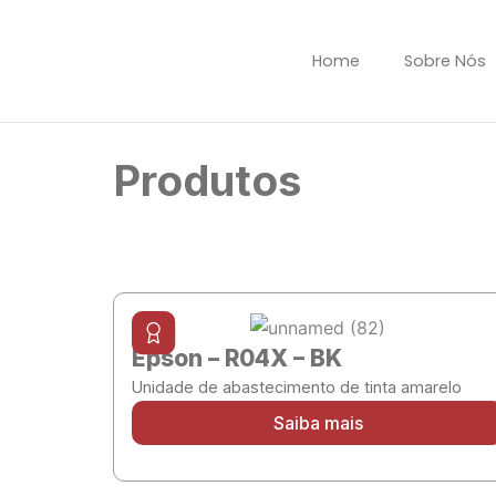
Ir
para
Home
Sobre Nós
o
conteúdo
Produtos
Epson – R04X – BK
Unidade de abastecimento de tinta amarelo
Saiba mais