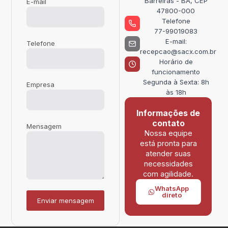
Barreiras - BA, CEP
E-mail
47800-000
Telefone
77-99019083
E-mail:
Telefone
recepcao@sacx.com.br
Horário de
funcionamento
Segunda à Sexta: 8h
Empresa
às 18h
Informações de
contato
Mensagem
Nossa equipe
está pronta para
atender suas
necessidades
com agilidade.
WhatsApp
direto
Enviar mensagem