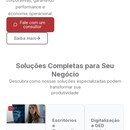
corporativas, garantindo
performance e
economia operacional.
Fale com um
consultor
Saiba mais
Soluções Completas para Seu
Negócio
Descubra como nossas soluções especializadas podem
transformar sua
produtividade
Escritórios
Digitalização
e
e GED