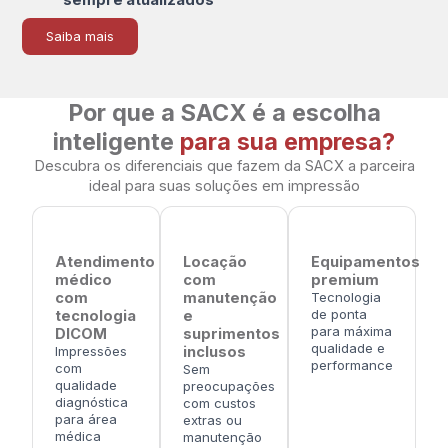
sempre atualizados
Saiba mais
Por que a SACX é a escolha
inteligente
para sua empresa?
Descubra os diferenciais que fazem da SACX a parceira
ideal para suas soluções em impressão
Atendimento
Locação
Equipamentos
médico
com
premium
com
manutenção
Tecnologia
de ponta
tecnologia
e
para máxima
DICOM
suprimentos
qualidade e
Impressões
inclusos
performance
com
Sem
qualidade
preocupações
diagnóstica
com custos
para área
extras ou
médica
manutenção