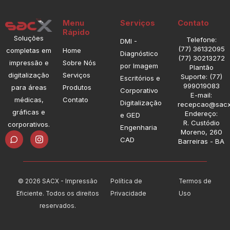
Menu
Serviços
Contato
Rápido
Soluções
Telefone:
DMI -
(77) 36132095
completas em
Home
Diagnóstico
(77) 30213272
impressão e
Sobre Nós
por Imagem
Plantão
digitalização
Serviços
Suporte: (77)
Escritórios e
999019083
para áreas
Produtos
Corporativo
E-mail:
médicas,
Contato
Digitalização
recepcao@sacx
gráficas e
Endereço:
e GED
R. Custódio
corporativos.
Engenharia
Moreno, 260
I
CAD
Barreiras - BA
n
s
t
a
g
© 2026 SACX - Impressão
Política de
Termos de
r
a
Eficiente. Todos os direitos
Privacidade
Uso
m
reservados.