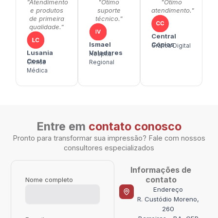
"Atendimento
"Ótimo
"Ótimo
e produtos
suporte
atendimento."
de primeira
técnico."
qualidade."
Central
Ismael
Cópias
Gráfica Digital
Lusania
Valadares
Hospital
Costa
Clínica
Regional
Médica
Entre em
contato conosco
Pronto para transformar sua impressão? Fale com nossos
consultores especializados
Informações de
contato
Nome completo
Endereço
R. Custódio Moreno,
260