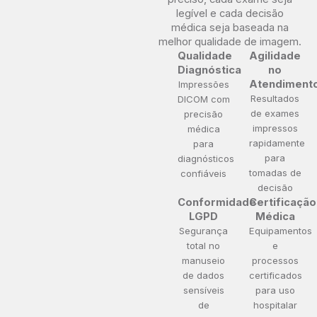
legível e cada decisão
médica seja baseada na
melhor qualidade de imagem.
Qualidade
Agilidade
Diagnóstica
no
Atendiment
Impressões
Resultados
DICOM com
de exames
precisão
impressos
médica
rapidamente
para
para
diagnósticos
tomadas de
confiáveis
decisão
Conformidade
Certificação
LGPD
Médica
Segurança
Equipamentos
total no
e
manuseio
processos
de dados
certificados
sensíveis
para uso
de
hospitalar