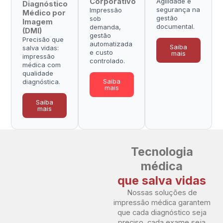
Corporativo
Agilidade e
Diagnóstico
segurança na
Impressão
Médico por
gestão
sob
Imagem
documental.
demanda,
(DMI)
gestão
Precisão que
automatizada
Saiba
salva vidas:
e custo
mais
impressão
controlado.
médica com
qualidade
Saiba
diagnóstica.
mais
Saiba
mais
Tecnologia
médica
que salva vidas
Nossas soluções de
impressão médica garantem
que cada diagnóstico seja
preciso, cada exame seja