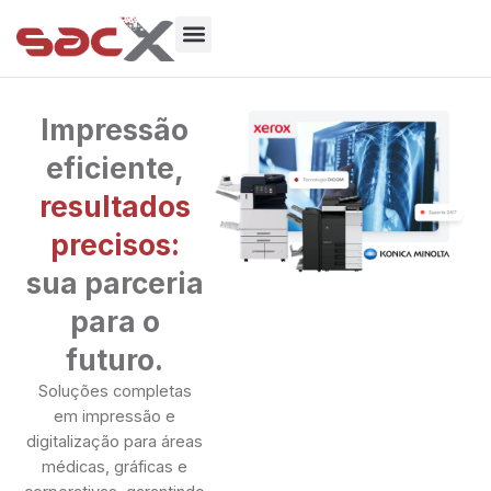
Ir
para
o
Sobre Nós
conteúdo
Impressão
eficiente,
resultados
precisos:
sua parceria
para o
futuro.
Soluções completas
em impressão e
digitalização para áreas
médicas, gráficas e