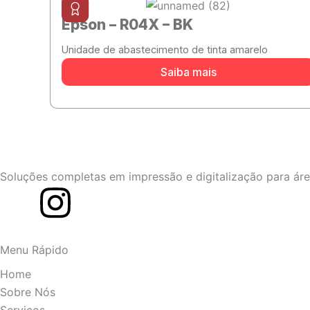
Epson – R04X – BK
Unidade de abastecimento de tinta amarelo
Saiba mais
Soluções completas em impressão e digitalização para área
I
n
Menu Rápido
s
Home
Sobre Nós
t
Serviços