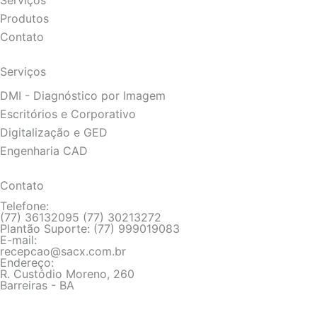
a
Produtos
Contato
g
Serviços
r
DMI - Diagnóstico por Imagem
Escritórios e Corporativo
a
Digitalização e GED
Engenharia CAD
m
Contato
Telefone:
(77) 36132095 (77) 30213272
Plantão Suporte: (77) 999019083
E-mail:
recepcao@sacx.com.br
Endereço:
R. Custódio Moreno, 260
Barreiras - BA