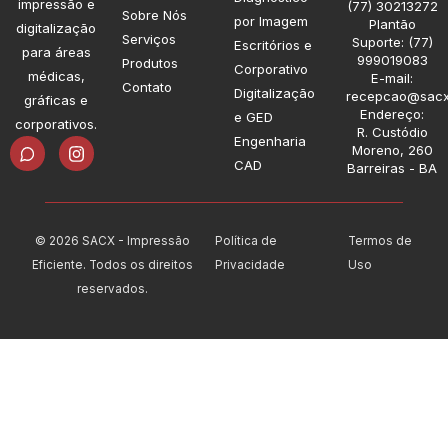
impressão e
(77) 30213272
Sobre Nós
por Imagem
Plantão
digitalização
Serviços
Suporte: (77)
Escritórios e
para áreas
999019083
Produtos
Corporativo
médicas,
E-mail:
Contato
Digitalização
recepcao@sacx
gráficas e
Endereço:
e GED
corporativos.
R. Custódio
Engenharia
I
Moreno, 260
n
CAD
Barreiras - BA
s
t
a
g
© 2026 SACX - Impressão
Política de
Termos de
r
a
Eficiente. Todos os direitos
Privacidade
Uso
m
reservados.