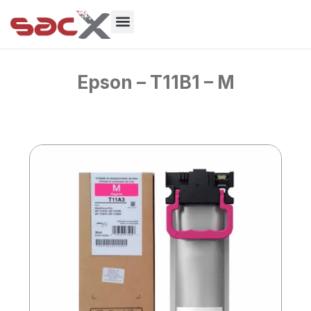
Ir
para
o
Sobre Nós
conteúdo
Epson – T11B1 – M