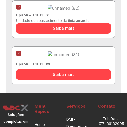
Epson – T11B1 – Y
Unidade de abastecimento de tinta amarelo
Saiba mais
Epson – T11B1 – M
Saiba mais
Menu
Serviços
Contato
Rápido
Soluções
Telefone:
DMI -
completas em
(77) 36132095
Home
Diagnóstico