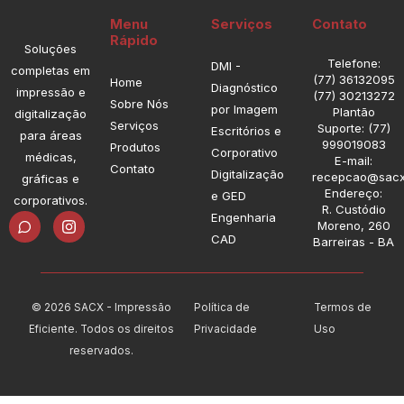
Menu
Serviços
Contato
Rápido
Soluções
Telefone:
DMI -
completas em
(77) 36132095
Home
Diagnóstico
impressão e
(77) 30213272
Sobre Nós
por Imagem
Plantão
digitalização
Serviços
Suporte: (77)
Escritórios e
para áreas
999019083
Produtos
Corporativo
médicas,
E-mail:
Contato
Digitalização
recepcao@sacx
gráficas e
Endereço:
e GED
corporativos.
R. Custódio
I
Engenharia
Moreno, 260
n
CAD
Barreiras - BA
s
t
a
g
r
© 2026 SACX - Impressão
Política de
Termos de
a
Eficiente. Todos os direitos
Privacidade
Uso
m
reservados.