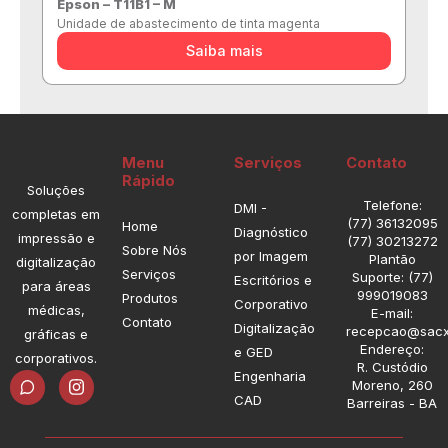
Epson – T11B1 – M
Unidade de abastecimento de tinta magenta
Saiba mais
Menu
Serviços
Contato
Rápido
Soluções
Telefone:
DMI -
completas em
(77) 36132095
Home
Diagnóstico
impressão e
(77) 30213272
Sobre Nós
por Imagem
Plantão
digitalização
Serviços
Suporte: (77)
Escritórios e
para áreas
999019083
Produtos
Corporativo
médicas,
E-mail:
Contato
Digitalização
recepcao@sacx
gráficas e
Endereço:
e GED
corporativos.
R. Custódio
I
Engenharia
Moreno, 260
n
CAD
Barreiras - BA
s
t
a