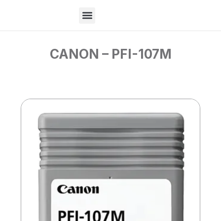
Ir
para
o
Sobre Nós
conteúdo
CANON – PFI-107M