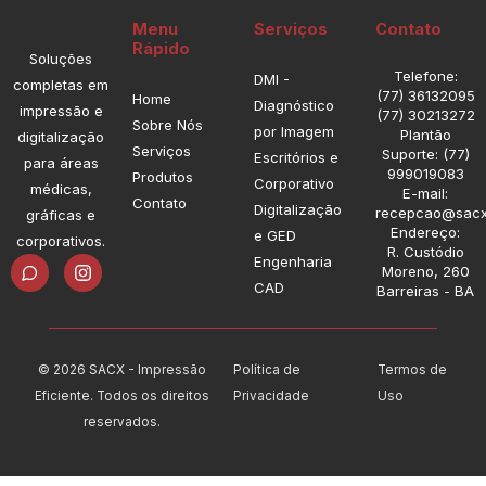
Menu
Serviços
Contato
Rápido
Soluções
Telefone:
DMI -
completas em
(77) 36132095
Home
Diagnóstico
impressão e
(77) 30213272
Sobre Nós
por Imagem
Plantão
digitalização
Serviços
Suporte: (77)
Escritórios e
para áreas
999019083
Produtos
Corporativo
médicas,
E-mail:
Contato
Digitalização
recepcao@sacx
gráficas e
Endereço:
e GED
corporativos.
R. Custódio
I
Engenharia
Moreno, 260
n
CAD
Barreiras - BA
s
t
a
g
r
© 2026 SACX - Impressão
Política de
Termos de
a
Eficiente. Todos os direitos
Privacidade
Uso
m
reservados.