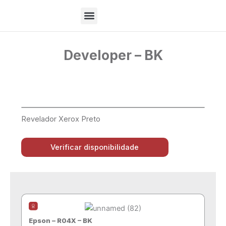
Ir
para
o
Sobre Nós
conteúdo
Developer – BK
Revelador Xerox Preto
Verificar disponibilidade
Epson – R04X – BK