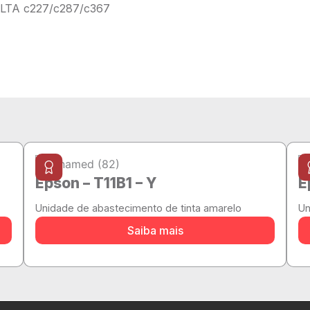
TA c227/c287/c367
Epson – T11B1 – Y
E
Unidade de abastecimento de tinta amarelo
Un
Saiba mais