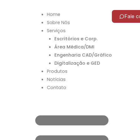
Ir
para
Home
Fale 
o
Sobre Nós
conteúdo
Serviços
Escritórios e Corp.
Área Médica/DMI
Engenharia CAD/Gráfico
Digitalização e GED
Produtos
Notícias
Contato