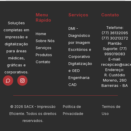
Menu
Serviços
Contato
Rápido
Soluções
Telefone:
DMI -
completas em
(77) 36132095
Home
Diagnóstico
impressão e
(77) 30213272
Sobre Nós
por Imagem
Plantão
digitalização
Serviços
Suporte: (77)
Escritórios e
para áreas
999019083
Produtos
Corporativo
médicas,
E-mail:
Contato
Digitalização
recepcao@sacx
gráficas e
Endereço:
e GED
corporativos.
R. Custódio
I
Engenharia
Moreno, 260
n
CAD
Barreiras - BA
s
t
a
g
r
© 2026 SACX - Impressão
Política de
Termos de
a
Eficiente. Todos os direitos
Privacidade
Uso
m
reservados.