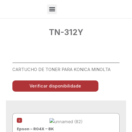
Ir
para
o
Sobre Nós
conteúdo
TN-312Y
CARTUCHO DE TONER PARA KONICA MINOLTA
Verificar disponibilidade
Epson – R04X – BK