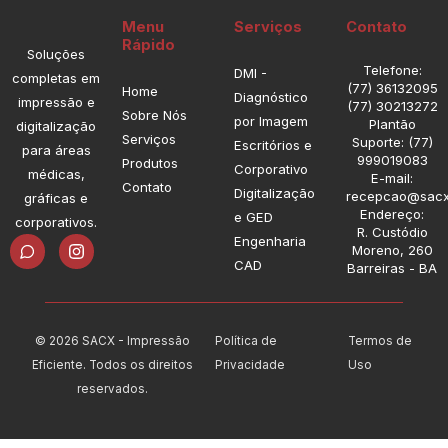
Menu
Serviços
Contato
Rápido
Soluções
Telefone:
DMI -
completas em
(77) 36132095
Home
Diagnóstico
impressão e
(77) 30213272
Sobre Nós
por Imagem
Plantão
digitalização
Serviços
Suporte: (77)
Escritórios e
para áreas
999019083
Produtos
Corporativo
médicas,
E-mail:
Contato
Digitalização
recepcao@sacx
gráficas e
Endereço:
e GED
corporativos.
R. Custódio
I
Engenharia
Moreno, 260
n
CAD
Barreiras - BA
s
t
a
g
r
© 2026 SACX - Impressão
Política de
Termos de
a
Eficiente. Todos os direitos
Privacidade
Uso
m
reservados.