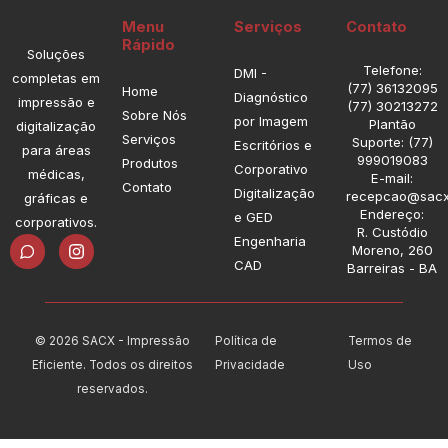
Menu
Serviços
Contato
Rápido
Soluções
Telefone:
DMI -
completas em
(77) 36132095
Home
Diagnóstico
impressão e
(77) 30213272
Sobre Nós
por Imagem
Plantão
digitalização
Serviços
Suporte: (77)
Escritórios e
para áreas
999019083
Produtos
Corporativo
médicas,
E-mail:
Contato
Digitalização
recepcao@sacx
gráficas e
Endereço:
e GED
corporativos.
R. Custódio
I
Engenharia
Moreno, 260
n
CAD
Barreiras - BA
s
t
a
g
r
© 2026 SACX - Impressão
Política de
Termos de
a
Eficiente. Todos os direitos
Privacidade
Uso
m
reservados.