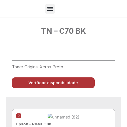
Ir
para
o
Sobre Nós
conteúdo
TN – C70 BK
Toner Original Xerox Preto
Verificar disponibilidade
Epson – R04X – BK