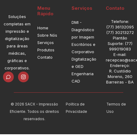
Menu
Serviços
Contato
Rápido
Soluções
Telefone:
DMI -
completas em
(77) 36132095
Home
Diagnóstico
impressão e
(77) 30213272
Sobre Nós
por Imagem
Plantão
digitalização
Serviços
Suporte: (77)
Escritórios e
para áreas
999019083
Produtos
Corporativo
médicas,
E-mail:
Contato
Digitalização
recepcao@sacx
gráficas e
Endereço:
e GED
corporativos.
R. Custódio
I
Engenharia
Moreno, 260
n
CAD
Barreiras - BA
s
t
a
g
r
© 2026 SACX - Impressão
Política de
Termos de
a
Eficiente. Todos os direitos
Privacidade
Uso
m
reservados.