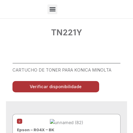
Ir
para
o
Sobre Nós
conteúdo
TN221Y
CARTUCHO DE TONER PARA KONICA MINOLTA
Verificar disponibilidade
Epson – R04X – BK