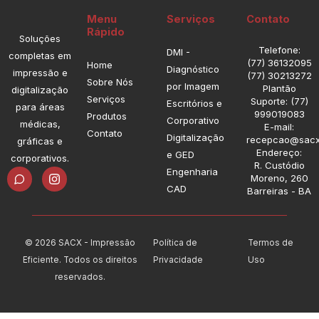
Menu
Serviços
Contato
Rápido
Soluções
Telefone:
DMI -
completas em
(77) 36132095
Home
Diagnóstico
impressão e
(77) 30213272
Sobre Nós
por Imagem
Plantão
digitalização
Serviços
Suporte: (77)
Escritórios e
para áreas
999019083
Produtos
Corporativo
médicas,
E-mail:
Contato
Digitalização
recepcao@sacx
gráficas e
Endereço:
e GED
corporativos.
R. Custódio
I
Engenharia
Moreno, 260
n
CAD
Barreiras - BA
s
t
a
g
r
© 2026 SACX - Impressão
Política de
Termos de
a
Eficiente. Todos os direitos
Privacidade
Uso
m
reservados.