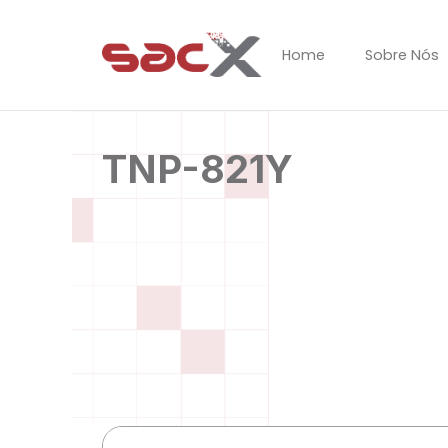
Ir
para
Home
Sobre Nós
o
conteúdo
TNP-821Y