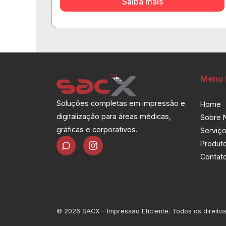
Saiba mais
Menu 
Soluções completas em impressão e
Home
digitalização para áreas médicas,
Sobre 
gráficas e corporativos.
Serviç
I
Produt
n
Contat
s
t
a
g
r
a
© 2026 SACX - Impressão Eficiente. Todos os direito
m